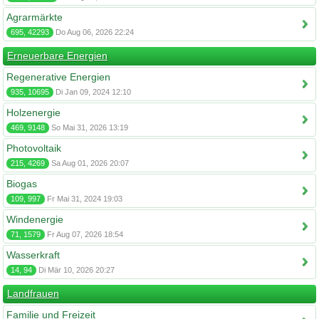
Agrarmärkte
695, 42293
Do Aug 06, 2026 22:24
Erneuerbare Energien
Regenerative Energien
935, 10695
Di Jan 09, 2024 12:10
Holzenergie
469, 9148
So Mai 31, 2026 13:19
Photovoltaik
215, 4269
Sa Aug 01, 2026 20:07
Biogas
109, 997
Fr Mai 31, 2024 19:03
Windenergie
71, 1579
Fr Aug 07, 2026 18:54
Wasserkraft
14, 94
Di Mär 10, 2026 20:27
Landfrauen
Familie und Freizeit