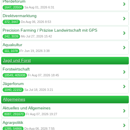
Pferdeforum
1647, 20504
Sa Aug 01, 2026 6:31
Direktvermarktung
372, 3447
Do Aug 06, 2026 8:53
Precision Farming / Präzise Landwirtschaft mit GPS
242, 3039
Mo Jul 27, 2026 15:42
Aquakultur
111, 1078
Fr Jun 19, 2026 3:38
Jagd und Forst
Forstwirtschaft
18549, 405008
Fr Aug 07, 2026 18:45
Jägerforum
1040, 22152
Sa Jul 18, 2026 3:21
Allgemeines
Aktuelles und Allgemeines
8087, 291670
Fr Aug 07, 2026 19:27
Agrarpolitik
1285, 54866
Do Aug 06, 2026 7:55