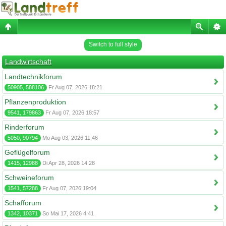
Switch to full style
Landwirtschaft
Landtechnikforum
50905, 588106
Fr Aug 07, 2026 18:21
Pflanzenproduktion
9541, 179863
Fr Aug 07, 2026 18:57
Rinderforum
5050, 90794
Mo Aug 03, 2026 11:46
Geflügelforum
1415, 12988
Di Apr 28, 2026 14:28
Schweineforum
1541, 57288
Fr Aug 07, 2026 19:04
Schafforum
1342, 10371
So Mai 17, 2026 4:41